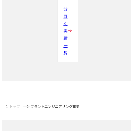
分
野
別
実
績
一
覧
トップ
プラントエンジニアリング事業