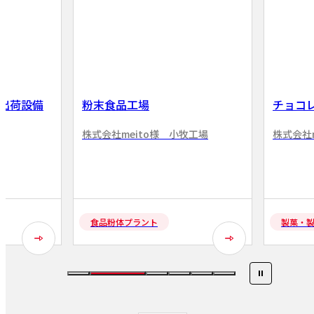
出荷設備
粉末食品工場
チョコ
株式会社meito様 小牧工場
株式会社m
食品粉体プラント
製菓・