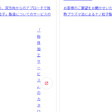
り、双方向からのアプローチで独
お客様のご要望をお聞かせい
粒子」製造についてのサービスの
熱プラズマ法によるナノ粒子
「
粉
体
加
工
サ
ー
ビ
ス
」
の
カ
タ
ロ