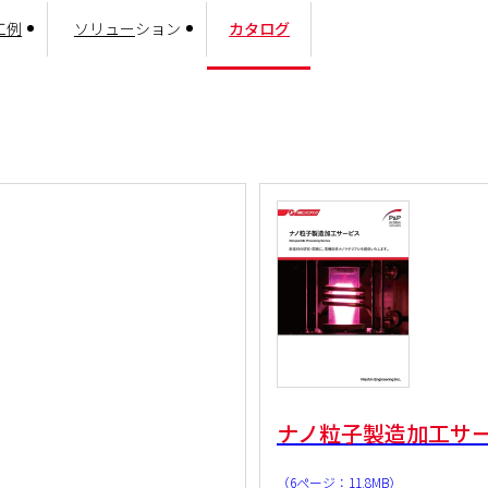
工例
ソリュー
ション
カタログ
ナノ粒子製造加工サ
（6ページ：11.8MB）