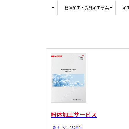
粉体加工・
受託加工事業
加
粉体加工サービス
（8ページ：16.2MB）