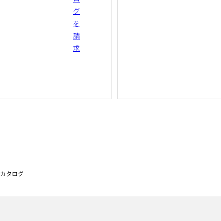
グ
を
請
求
カタログ