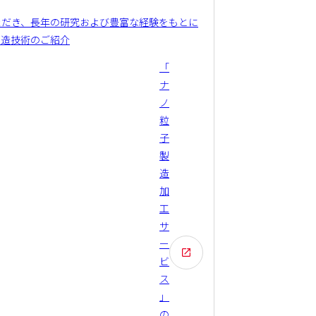
ただき、長年の研究および豊富な経験をもとに
製造技術のご紹介
「
ナ
ノ
粒
子
製
造
加
工
サ
ー
ビ
ス
」
の