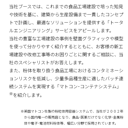
当社ブースでは、これまでの食品工場建設で培った知見
や技術を基に、建築から生産設備まで一貫したコンセプ
トで計画し、最適なソリューションを提供する「トータ
ルエンジニアリング」サービスをアピールします。
当社の豊富な工場建設の事例を壁面グラフィックや模型
を使って分かりやすく紹介するとともに、お客様の新工
場建設や改修工事等のお困りごとに関するご相談に、当
社のスペシャリストがお答えします。
また、粉体を取り扱う食品工場におけるコンタミネーシ
ョンリスクを低減し、少量多品種生産に適したバッチ連
続システムを実現する「マトコン･コンテナシステム」
※
を紹介します。
※
英国マトコン社製の粉粒体用容器システムで、当社が２００２年
から国内唯一の販売店となり、食品･医薬だけでなく化学･金属粉
体や電子･電池材料粉体等、幅広い分野で採用されています。