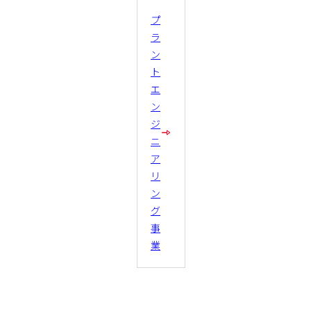
プ
ラ
ン
ト
エ
ン
ジ
ニ
ア
リ
ン
グ
事
業