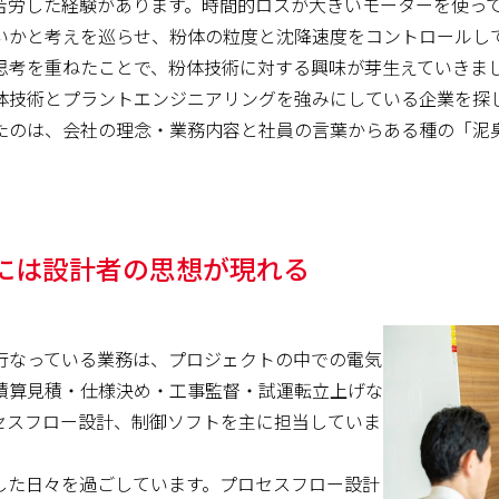
苦労した経験があります。時間的ロスが大きいモーターを使っ
いかと考えを巡らせ、粉体の粒度と沈降速度をコントロールし
思考を重ねたことで、粉体技術に対する興味が芽生えていきま
体技術とプラントエンジニアリングを強みにしている企業を探
たのは、会社の理念・業務内容と社員の言葉からある種の「泥
には設計者の思想が現れる
行なっている業務は、プロジェクトの中での電気
積算見積・仕様決め・工事監督・試運転立上げな
セスフロー設計、制御ソフトを主に担当していま
した日々を過ごしています。プロセスフロー設計