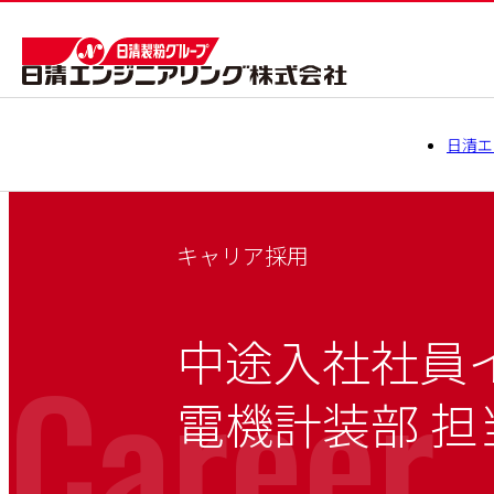
日清エ
キャリア採用
中途入社社員
Career
電機計装部 担