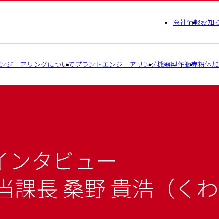
会社情報
お知
ンジニアリングについて
プラントエンジニアリング
機器製作販売
粉体加
インタビュー
当課長 桑野 貴浩（く